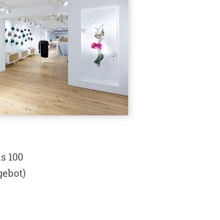
s 100
gebot)