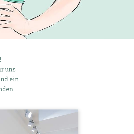
!
ir uns
und ein
nden.