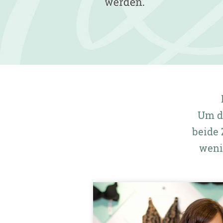
Mondscheingas
Um de
beide 
weni