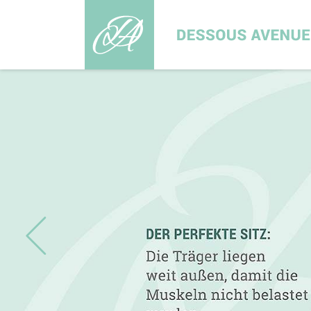
DESSOUS
AVENUE
-
Brafitting
in
der